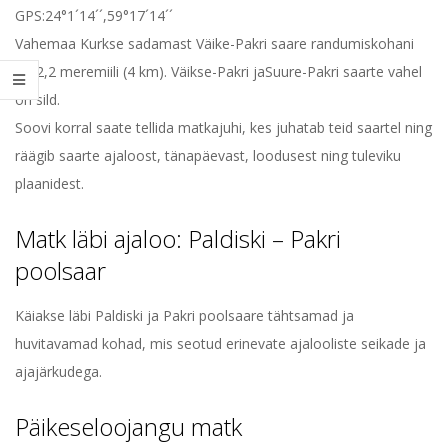
GPS:24°1´14´´,59°17´14´´
Vahemaa Kurkse sadamast Väike-Pakri saare randumiskohani
on 2,2 meremiili (4 km). Väikse-Pakri jaSuure-Pakri saarte vahel
on sild.
Soovi korral saate tellida matkajuhi, kes juhatab teid saartel ning
räägib saarte ajaloost, tänapäevast, loodusest ning tuleviku
plaanidest.
Matk läbi ajaloo: Paldiski – Pakri
poolsaar
Käiakse läbi Paldiski ja Pakri poolsaare tähtsamad ja
huvitavamad kohad, mis seotud erinevate ajalooliste seikade ja
ajajärkudega.
Päikeseloojangu matk