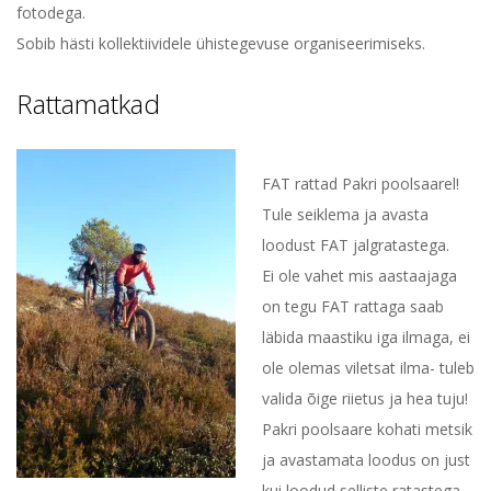
fotodega.
Sobib hästi kollektiividele ühistegevuse organiseerimiseks.
Rattamatkad
FAT rattad Pakri poolsaarel!
Tule seiklema ja avasta
loodust FAT jalgratastega.
Ei ole vahet mis aastaajaga
on tegu FAT rattaga saab
läbida maastiku iga ilmaga, ei
ole olemas viletsat ilma- tuleb
valida õige riietus ja hea tuju!
Pakri poolsaare kohati metsik
ja avastamata loodus on just
kui loodud selliste ratastega