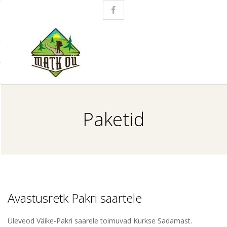
Skip
to
content
Primary
Navigation
Paketid
Menu
Avastusretk Pakri saartele
Üleveod Väike-Pakri saarele toimuvad Kurkse Sadamast.