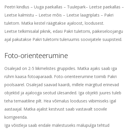
Peetri kindlus – Uuga paekallas – Tuulepark– Leetse paekallas –
Leetse kalmistu – Leetse mõis – Leetse laagriplats – Pakri
tuletorn. Matka kestel räägitakse ajaloost, loodusest.
Leetse telkimisalal piknik, edasi Pakri tuletorni, päikeseloojangu
ajal pakutakse Pakri tuletorni tuleruumis soovijatele suupisteid.
Foto-orienteerumine
Osalejad on 2-5 liikmelistes gruppides. Matka ajaks saab iga
rühm kaasa fotoaparaadi. Foto-orienteerumine toimib Pakri
poolsaarel. Osalejad saavad kaardi, millele märgitud erinevad
objektid ja ajalooga seotud ülesanded. Iga objekti juures tuleb
teha temaatiline pilt. Hea võimalus looduses viibimiseks igal
aastaajal. Matka ajalist kestvust saab vastavalt soovile
korrigeerida.
Iga võistleja saab endale mälestuseks mälupulga tehtud