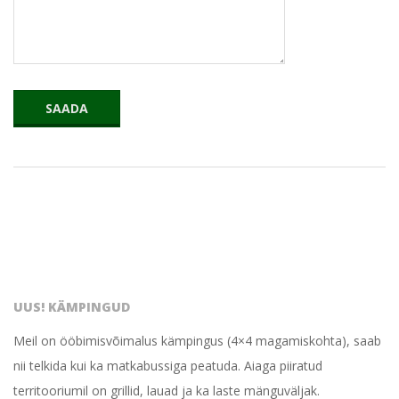
2016-
05-
13
UUS! KÄMPINGUD
Meil on ööbimisvõimalus kämpingus (4×4 magamiskohta), saab
nii telkida kui ka matkabussiga peatuda. Aiaga piiratud
territooriumil on grillid, lauad ja ka laste mänguväljak.