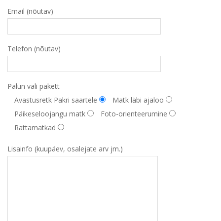
Email (nõutav)
Telefon (nõutav)
Palun vali pakett
Avastusretk Pakri saartele
Matk läbi ajaloo
Päikeseloojangu matk
Foto-orienteerumine
Rattamatkad
Lisainfo (kuupäev, osalejate arv jm.)