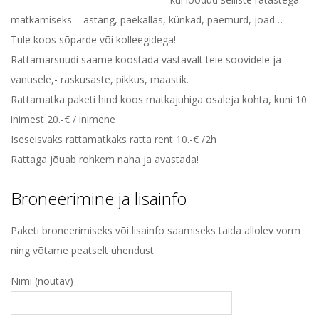
matkamiseks – astang, paekallas, künkad, paemurd, joad…
Tule koos sõparde või kolleegidega!
Rattamarsuudi saame koostada vastavalt teie soovidele ja
vanusele,- raskusaste, pikkus, maastik.
Rattamatka paketi hind koos matkajuhiga osaleja kohta, kuni 10
inimest 20.-€ / inimene
Iseseisvaks rattamatkaks ratta rent 10.-€ /2h
Rattaga jõuab rohkem näha ja avastada!
Broneerimine ja lisainfo
Paketi broneerimiseks või lisainfo saamiseks täida allolev vorm
ning võtame peatselt ühendust.
Nimi (nõutav)